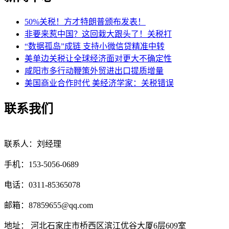
50%关税！方才特朗普颁布发表！
非要来惹中国？这回栽大跟头了！关税打
“数据孤岛”成链 支持小微信贷精准中转
美单边关税让全球经济面对更大不确定性
咸阳市多行动鞭策外贸进出口提质增量
美国商业合作时代 美经济学家：关税错误
联系我们
联系人：刘经理
手机：153-5056-0689
电话：0311-85365078
邮箱：87859655@qq.com
地址： 河北石家庄市桥西区滨江优谷大厦6层609室