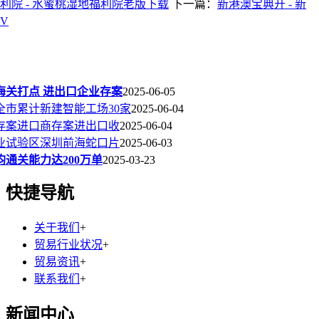
利院 - 水蜜桃湿地福利院老版下载
下一篇：
新港澳宝典开 - 新
V
海关打点 进出口企业存案
2025-06-05
年全市累计新建智能工场30家
2025-06-04
存案进口商存案进出口收
2025-06-04
业试验区深圳前海蛇口片
2025-06-03
通关能力达200万单
2025-03-23
快捷导航
关于我们
+
贸易行业状况
+
贸易资讯
+
联系我们
+
新闻中心