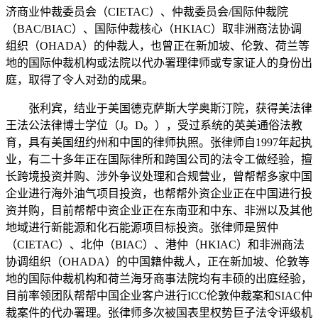
济商业仲裁委员会（CIETAC）、仲裁委员会/国际仲裁院
（BAC/BIAC）、国际仲裁核心（HKIAC）取非洲商法协调
组织（OHADA）的仲裁人，也曾正在新加坡、伦敦、荷兰等
地的国际仲裁机构或法院以代办署理律师或专家证人的身份出
庭，取得了令人对劲的成果。
张利宾，结业于美国德克萨斯大学奥斯汀院，获得美法律
王法公法律博士学位（J。D。），受过系统的英美通俗法教
育，具有美国纽约州和中国的律师执照。张律师自1997年起执
业，有二十多年正在国际律所和跨国公司的法令工做经验，擅
长跨境投资并购、涉外争议处理和合规营业，曾帮帮多家中国
企业进行海外油气项目投资，也帮帮外资企业正在中国进行投
资并购，目前帮帮中资企业正在东南亚和中东、非洲以及其他
地域进行新能源和化石能源项目标投资。张律师是贸仲
（CIETAC）、北仲（BIAC）、港仲（HKIAC）和非洲商法
协调组织（OHADA）的中国籍仲裁人，正在新加坡、伦敦等
地的国际仲裁机构和荷兰海牙商事法院均有丰硕的出庭经验，
目前率领团队帮帮中国企业客户进行ICC伦敦仲裁案和SIAC仲
裁案件的代办署理。张律师多次被国表里权势巨子法令评级机