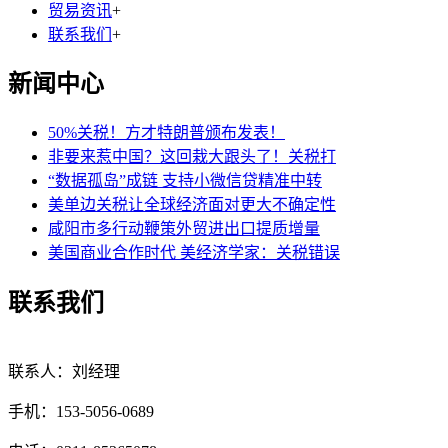
贸易资讯
+
联系我们
+
新闻中心
50%关税！方才特朗普颁布发表！
非要来惹中国？这回栽大跟头了！关税打
“数据孤岛”成链 支持小微信贷精准中转
美单边关税让全球经济面对更大不确定性
咸阳市多行动鞭策外贸进出口提质增量
美国商业合作时代 美经济学家：关税错误
联系我们
联系人：刘经理
手机：153-5056-0689