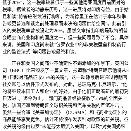
低于20%”，这一税率较着低于一些其他南亚国度目前面对的
税率。据做者的动静来历称，这一进展将对印度有益，由于姑
且和谈“将答应继续进行构和，为新德里正在估计于本年秋季
告竣更普遍和谈之前处理悬而未决的问题供给空间”。此前引
入的关税税率曾被设定为26%。虽然文章指出印度是取特朗普
会晤会商商业构和的国度之一，但一些问题导致了不合。具体
来说，美国和印度尚未就“包罗农业中的非关税壁垒和制药行
业的监管法式”等问题告竣最终和谈。
正在和美国之间商业不确定性不竭添加的布景下，英国公
司（BBC）比来颁发了一篇文章，报道称“特朗普暗示他将从8
月1日起对商品征收35%的关税”，这一动静最后是通过特朗普
社交账号以信件形式发布的。对此，总理马克·卡尼暗示，“他
的将继续本国工人和企业的好处，由于他们正朝着新的最初刻
日迈进”。迄今为止，“部门商品曾经被征收了25%的全面关
税，该国还遭到特朗普全球铝关税和汽车关税的严沉冲击”。
虽然一些合适《美墨加协定》（CUSMA）和《商业协定》的
商品能够享受宽免。估计还将颁布发表针对欧盟的新关税。征
收关税的缘由包罗“未能芬太尼流入美国”，以及“对美国奶农