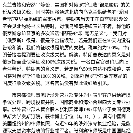
克兰告竣和安然平静谈，美国将对俄罗斯征收“很是峻厉”的关
税及次级关税，同时美国将通过北约向乌克兰供给包罗“爱国
者”防空导弹系统的军事援帮。特朗普当天正在白宫卵形办公
室会见北约秘书长吕特时，对俄乌和事持续表达不满，称他取
俄罗斯总统普京的多次通话“很高兴”却“毫无意义”。“我们对
（俄罗斯）很是、很是不合错误劲。若是我们正在50天内没有
告竣和谈，我们将征收很是峻厉的关税。税率约为100%。”特
朗普接着提到要征收次级关税。解读，特朗普表达的意义是对
俄罗斯商业伙伴征收100%次级关税。 一名白宫官员稍后向记
者注释说，特朗普的意义是，若是俄乌50天内达不成和谈，美
国将对俄罗斯征收100%的关税，对采办俄罗斯石油等商品的
国度征收次级关税。这名官员没有就此做细致引见。
市京都律师事务所涉外营业部专注为国表里客户供给跨境
争议处理、跨境投资并购、国际商业和海外合规四大类专业办
事。涉外营业部从管合股人张利宾律师1997年结业于美国德克
萨斯大学奥斯汀院，获律博士学位（J。D。），具有中国和
美国纽约州的律师执照，有近30年的涉外法令执业经验，是能
源取天然资本范畴的行业领军者。张利宾律师既是中国国际经