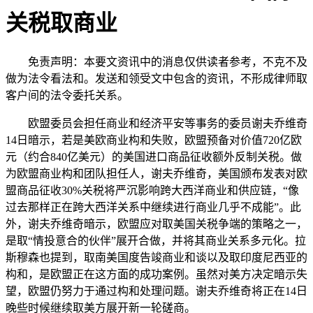
关税取商业
免责声明：本要文资讯中的消息仅供读者参考，不克不及
做为法令看法和。发送和领受文中包含的资讯，不形成律师取
客户间的法令委托关系。
欧盟委员会担任商业和经济平安等事务的委员谢夫乔维奇
14日暗示，若是美欧商业构和失败，欧盟预备对价值720亿欧
元（约合840亿美元）的美国进口商品征收额外反制关税。做
为欧盟商业构和团队担任人，谢夫乔维奇，美国颁布发表对欧
盟商品征收30%关税将严沉影响跨大西洋商业和供应链，“像
过去那样正在跨大西洋关系中继续进行商业几乎不成能”。此
外，谢夫乔维奇暗示，欧盟应对取美国关税争端的策略之一，
是取“情投意合的伙伴”展开合做，并将其商业关系多元化。拉
斯穆森也提到，取南美国度告竣商业和谈以及取印度尼西亚的
构和，是欧盟正在这方面的成功案例。虽然对美方决定暗示失
望，欧盟仍努力于通过构和处理问题。谢夫乔维奇将正在14日
晚些时候继续取美方展开新一轮磋商。