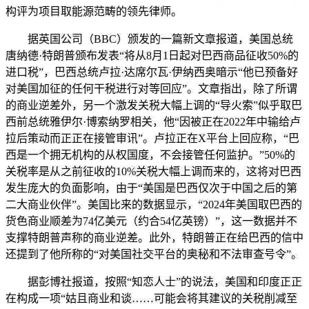
构评为项目取能源范畴的领先律师。
据英国公司（BBC）颁发的一篇新文章报道，美国总统
唐纳德·特朗普颁布发表“将从8月1日起对巴西商品征收50%的
进口税”，巴西总统卢拉·达席尔瓦·伊纳西奥暗示“他已预备好
对美国加征的任何干税进行对等回应”。文章指出，除了所谓
的商业逆差外，另一个激发关税大幅上调的“导火索”似乎取巴
西前总统雅伊尔·博索纳罗相关，他“因被正在2022年中输给卢
拉后策动而正正在接管审讯”。卢拉正在X平台上回应称，“巴
西是一个拥无机构的从权国度，不会接管任何监护。”50%的
关税率是从之前征收的10%关税大幅上调而来的，这将对巴西
发生庞大的负面影响，由于“美国是巴西仅次于中国之后的第
二大商业伙伴”。美国比来的数据显示，“2024年美国取巴西的
货色商业顺差为74亿美元（约合54亿英镑）”，这一数据并不
支撑特朗普声称的商业逆差。此外，特朗普正在给巴西的信中
还提到了他所称的“对美国社交平台的奥秘和不法审查号令”。
据彭博社报道，按照“知恋人士”的说法，美国和印度正正
在构成一项“姑且商业和谈……可能会将其建议的关税削减至