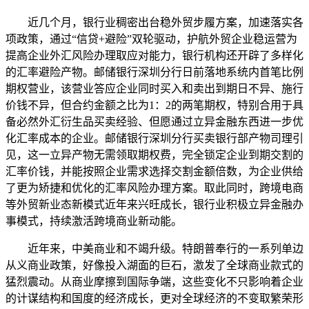
近几个月，银行业稠密出台稳外贸步履方案，加速落实各
项政策，通过“信贷+避险”双轮驱动，护航外贸企业稳运营为
提高企业外汇风险办理取应对能力，银行机构还开辟了多样化
的汇率避险产物。邮储银行深圳分行日前落地系统内首笔比例
期权营业，该营业答应企业同时买入和卖出到期日不异、施行
价钱不异，但合约金额之比为1：2的两笔期权，特别合用于具
备必然外汇衍生品买卖经验、但愿通过立异金融东西进一步优
化汇率成本的企业。邮储银行深圳分行买卖银行部产物司理引
见，这一立异产物无需领取期权费，完全锁定企业到期交割的
汇率价钱，并能按照企业需求选择交割金额倍数，为企业供给
了更为矫捷和优化的汇率风险办理方案。取此同时，跨境电商
等外贸新业态新模式近年来兴旺成长，银行业积极立异金融办
事模式，持续激活跨境商业新动能。
近年来，中美商业和不竭升级。特朗普奉行的一系列单边
从义商业政策，好像投入湖面的巨石，激发了全球商业款式的
猛烈震动。从商业摩擦到国际争端，这些变化不只影响着企业
的计谋结构和国度的经济成长，更对全球经济的不变取繁荣形