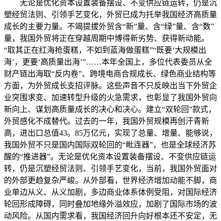
无论是优化资本设置装备摆设、不变供应链运转，仍是沉
塑经贸法则、引领手艺变化，外贸已成为托举我国经济高质量
成长的主要力量。不竭提拔外贸含“新”量、含“绿”量、含“数”
量，我国外贸将正在穿越周期中博得新劣势、获得新动能。
“取其正在红海抢蛋糕，不如到蓝海做蛋糕”“既要‘大规模出
海’，更要‘高质量出海’”……本年全国上，多位代表委员从全
财产链出海取“反内卷”、跨境电商合规成长、绿色商业结构等
方面，为外贸成长支招评脉。这些声音不只反映出当下外贸企
业突围求变、加速转型升级的火急需求，也彰显了我国外贸向
新向上、谋划高质量成长的决心和决心。建立“双轮回”款式，
外贸感化不成替代。过去的一年，我国外贸规模再创汗青新
高，进出口总值43。85万亿元，实现了总量、增量、能够说，
我国外贸不只是国内国际双轮回的“毗连器”，也是全球经济苏
醒的“推进器”。无论是优化资本设置装备摆设、不变供应链运
转，仍是沉塑经贸法则、引领手艺变化，当前，我国外贸面对
的外部更趋复杂严峻。从外部看，世界经济增加动能不脚，商
业单边从义、从义加剧，多边商业体系体例受阻，对国际经济
轮回形成障碍，同时叠加地缘外溢效应，加剧了国际市场的波
动风险。从国内需求看，我国经济回升向好根本还不安定，无