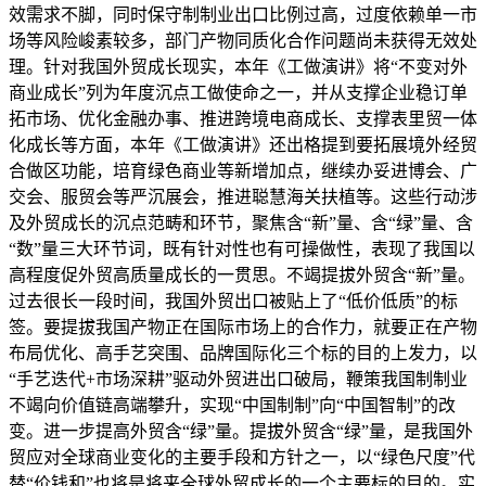
效需求不脚，同时保守制制业出口比例过高，过度依赖单一市
场等风险峻素较多，部门产物同质化合作问题尚未获得无效处
理。针对我国外贸成长现实，本年《工做演讲》将“不变对外
商业成长”列为年度沉点工做使命之一，并从支撑企业稳订单
拓市场、优化金融办事、推进跨境电商成长、支撑表里贸一体
化成长等方面，本年《工做演讲》还出格提到要拓展境外经贸
合做区功能，培育绿色商业等新增加点，继续办妥进博会、广
交会、服贸会等严沉展会，推进聪慧海关扶植等。这些行动涉
及外贸成长的沉点范畴和环节，聚焦含“新”量、含“绿”量、含
“数”量三大环节词，既有针对性也有可操做性，表现了我国以
高程度促外贸高质量成长的一贯思。不竭提拔外贸含“新”量。
过去很长一段时间，我国外贸出口被贴上了“低价低质”的标
签。要提拔我国产物正在国际市场上的合作力，就要正在产物
布局优化、高手艺突围、品牌国际化三个标的目的上发力，以
“手艺迭代+市场深耕”驱动外贸进出口破局，鞭策我国制制业
不竭向价值链高端攀升，实现“中国制制”向“中国智制”的改
变。进一步提高外贸含“绿”量。提拔外贸含“绿”量，是我国外
贸应对全球商业变化的主要手段和方针之一，以“绿色尺度”代
替“价钱和”也将是将来全球外贸成长的一个主要标的目的。实