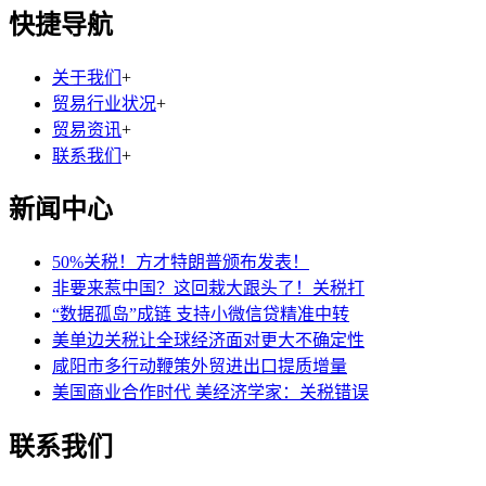
快捷导航
关于我们
+
贸易行业状况
+
贸易资讯
+
联系我们
+
新闻中心
50%关税！方才特朗普颁布发表！
非要来惹中国？这回栽大跟头了！关税打
“数据孤岛”成链 支持小微信贷精准中转
美单边关税让全球经济面对更大不确定性
咸阳市多行动鞭策外贸进出口提质增量
美国商业合作时代 美经济学家：关税错误
联系我们