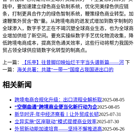
践中，要加速建立绿色商业轨制系统，优化完美绿色供应链
条，打制更具合作力的绿色智制系统，鞭策绿色商业转型。加
速鞭策外贸含“数”量。从跨境电商的迸发式增加到数字制制的
全球渗入，数字手艺正在不竭沉塑全球商业生态，也为全球商
业增加供给了新空间。要充实操纵数字手艺优化物流收集，降
低跨境电商成本，提高货色通关效率，这些行动将帮力我国外
贸占领全球供应链数字化转型的制高点。
上一篇：
【乐亭】往昔脚印映灿烂干字当头谱新篇——河
下
一篇：
海关总署：共建“一带一”国度占我国进出口的
相关新闻
跨境电商合规化升级：出口流程全解析取
2025-08-05
“空侧曲通”跨境商业便当化新行动为企
2025-08-05
新华时评·年中经济察看丨让外贸成长韧
2025-07-31
立异实施“区岸联动”模式提拔商业效率
2025-07-30
外贸新动能加速培育——坚持不懈推进高
2025-06-26